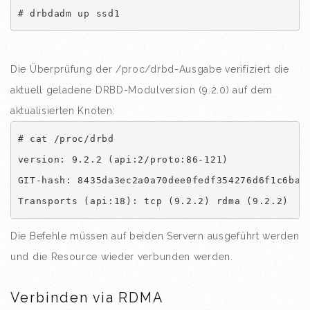
# drbdadm up ssd1
Die Überprüfung der /proc/drbd-Ausgabe verifiziert die
aktuell geladene DRBD-Modulversion (9.2.0) auf dem
aktualisierten Knoten:
# cat /proc/drbd

version: 9.2.2 (api:2/proto:86-121)

GIT-hash: 8435da3ec2a0a70dee0fedf354276d6f1c6ba70
Transports (api:18): tcp (9.2.2) rdma (9.2.2)
Die Befehle müssen auf beiden Servern ausgeführt werden
und die Resource wieder verbunden werden.
Verbinden via RDMA