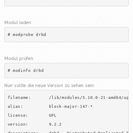
Modul laden:
# modprobe drbd
Modul prüfen:
# modinfo drbd
Nun sollte die neue Version zu sehen sein:
filename:       /lib/modules/5.10.0-21-amd64/upda
alias:          block-major-147-*

license:        GPL

version:        9.2.2
