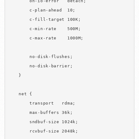
        on-io-error   detach;

        c-plan-ahead  10;

        c-fill-target 100K;

        c-min-rate    500M;

        c-max-rate    1000M;

        no-disk-flushes;

        no-disk-barrier;

    }

    net {

        transport   rdma;

        max-buffers 36k;

        sndbuf-size 1024k;

        rcvbuf-size 2048k;
