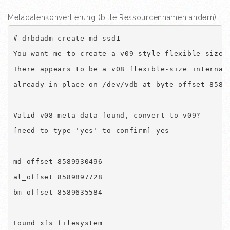
Metadatenkonvertierung (bitte Ressourcennamen ändern):
# drbdadm create-md ssd1

You want me to create a v09 style flexible-size i
There appears to be a v08 flexible-size internal 
already in place on /dev/vdb at byte offset 85899
Valid v08 meta-data found, convert to v09?

[need to type 'yes' to confirm] yes

md_offset 8589930496

al_offset 8589897728

bm_offset 8589635584

Found xfs filesystem
