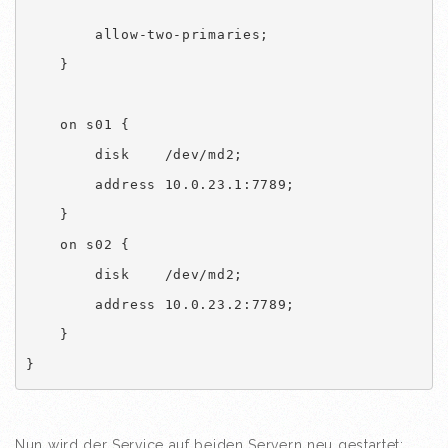
        allow-two-primaries;

    }

    on s01 {

        disk    /dev/md2;

        address 10.0.23.1:7789;

    }

    on s02 {

        disk    /dev/md2;

        address 10.0.23.2:7789;

    }

}
Nun wird der Service auf beiden Servern neu gestartet: