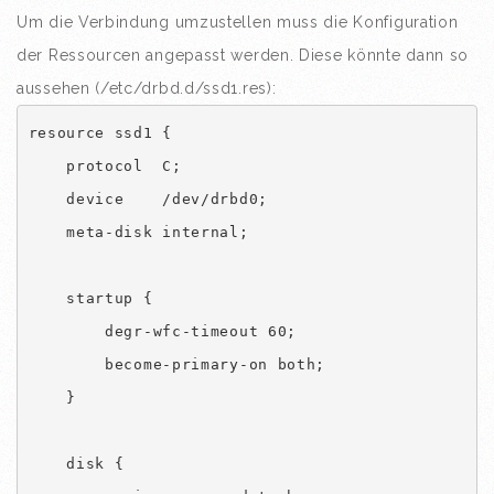
Um die Verbindung umzustellen muss die Konfiguration
der Ressourcen angepasst werden. Diese könnte dann so
aussehen (/etc/drbd.d/ssd1.res):
resource ssd1 {

    protocol  C;

    device    /dev/drbd0;

    meta-disk internal;

    startup {

        degr-wfc-timeout 60;

        become-primary-on both;

    }

    disk {
