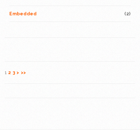
Embedded
(2)
1
2
3
>
>>