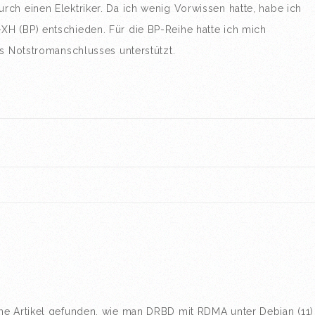
ch einen Elektriker. Da ich wenig Vorwissen hatte, habe ich
H (BP) entschieden. Für die BP-Reihe hatte ich mich
es Notstromanschlusses unterstützt.
ne Artikel gefunden, wie man DRBD mit RDMA unter Debian (11)