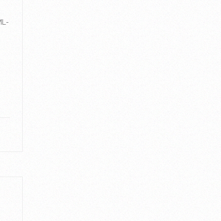
ML-
g