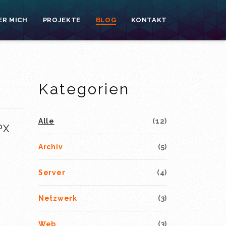
ER MICH
PROJEKTE
BLOG
KONTAKT
Kategorien
Alle
(12)
PX
Archiv
(5)
Server
(4)
Netzwerk
(3)
Web
(3)