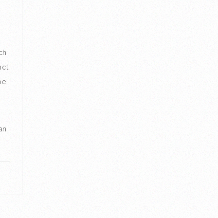
ch
nct
be.
an